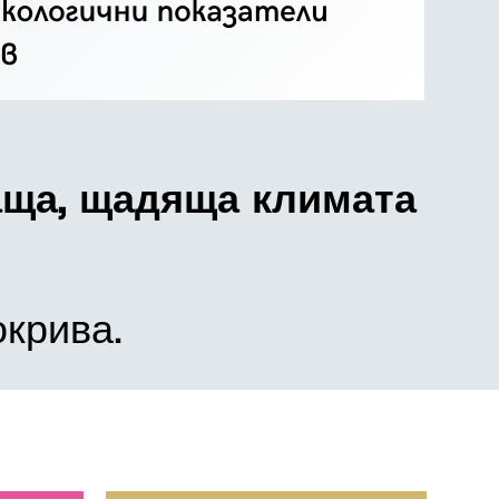
аща, щадяща климата
окрива.