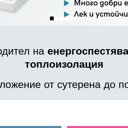
одител на
енергоспестяв
топлоизолация
ложение от сутерена до п