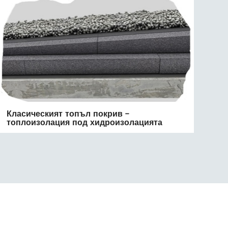
Класическият топъл покрив -
топлоизолация под хидроизолацията