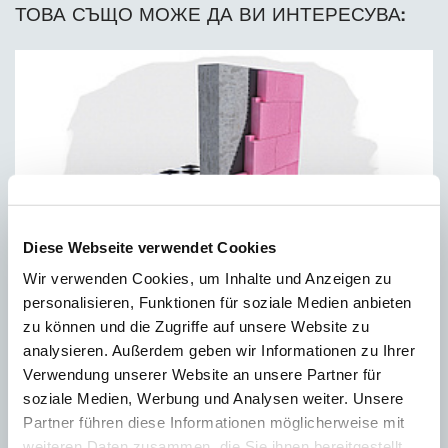
ТОВА СЪЩО МОЖЕ ДА ВИ ИНТЕРЕСУВА:
Diese Webseite verwendet Cookies
Wir verwenden Cookies, um Inhalte und Anzeigen zu
Изолация на фундамента и външните стени на
personalisieren, Funktionen für soziale Medien anbieten
сутерена с Austrotherm XPS.
zu können und die Zugriffe auf unsere Website zu
analysieren. Außerdem geben wir Informationen zu Ihrer
Verwendung unserer Website an unsere Partner für
soziale Medien, Werbung und Analysen weiter. Unsere
Partner führen diese Informationen möglicherweise mit
weiteren Daten zusammen, die Sie ihnen bereitgestellt