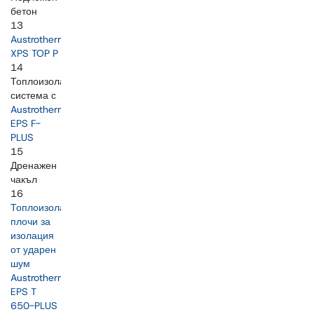
бетон
13
Austrotherm
XPS TOP P
14
Топлоизолационна
система с
Austrotherm
EPS F-
PLUS
15
Дренажен
чакъл
16
Топлоизолационни
плочи за
изолация
от ударен
шум
Austrotherm
EPS T
650-PLUS