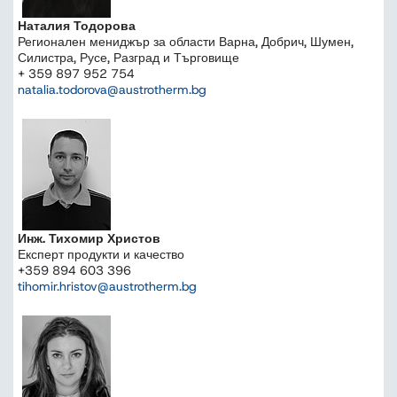
Наталия Тодорова
Регионален мениджър за области Варна, Добрич, Шумен,
Силистра, Русе, Разград и Търговище
+ 359 897 952 754
natalia.todorova@austrotherm.bg
Инж. Тихомир Христов
Експерт продукти и качество
+359 894 603 396
tihomir.hristov@austrotherm.bg