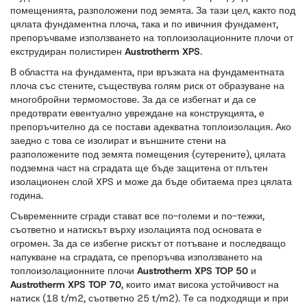
помещенията, разположени под земята. За тази цел, както под
цялата фундаментна плоча, така и по ивичния фундамент,
препоръчваме използването на топлоизолационните плочи от
екструдиран полистирен
Austrotherm XPS
.
В областта на фундамента, при връзката на фундаментната
плоча със стените, съществува голям риск от образуване на
многобройни термомостове. За да се избегнат и да се
предотврати евентуално увреждане на конструкцията, е
препоръчително да се постави адекватна топлоизолация. Ако
заедно с това се изолират и външните стени на
разположените под земята помещения (сутерените), цялата
подземна част на сградата ще бъде защитена от плътен
изолационен слой XPS и може да бъде обитаема през цялата
година.
Съвременните сгради стават все по-големи и по-тежки,
съответно и натискът върху изолацията под основата е
огромен. За да се избегне рискът от потъване и последващо
напукване на сградата, се препоръчва използването на
топлоизолационните плочи
Austrotherm XPS TOP 50
и
Austrotherm XPS TOP 70
, които имат висока устойчивост на
натиск (18 t/m2, съответно 25 t/m2). Те са подходящи и при