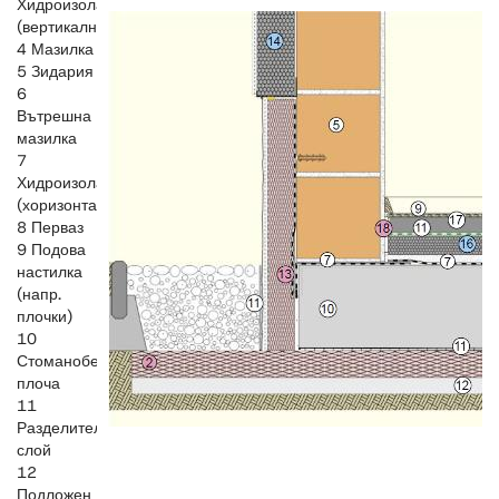
Хидроизолация
(вертикална)
4 Мазилка
5 Зидария
6
Вътрешна
мазилка
7
Хидроизолация
(хоризонтална)
8 Перваз
9 Подова
настилка
(напр.
плочки)
10
Стоманобетонна
плоча
11
Разделителен
слой
12
Подложен