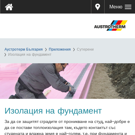
Дистр
Меню
ибуто
ри
Аустротерм България
Приложения
Сутерени
Изолация на фундамент
Изолация на фундамент
За да се защитят сградите от проникване на студ, най-добре е
да се постави топлоизолация там, където контактът със
студената и влажна земя е най-голям, т.е. при фундамента и