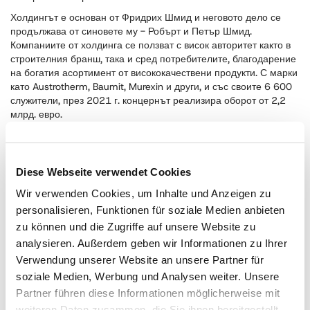
Холдингът е основан от Фридрих Шмид и неговото дело се
продължава от синовете му - Робърт и Петър Шмид.
Компаниите от холдинга се ползват с висок авторитет както в
строителния бранш, така и сред потребителите, благодарение
на богатия асортимент от висококачествени продукти. С марки
като Austrotherm, Baumit, Murexin и други, и със своите 6 600
служители, през 2021 г. концернът реализира оборот от 2,2
млрд. евро.
Baumit - Wopfinger Baustoffindustrie GmbH
Murexin GmbH
Diese Webseite verwendet Cookies
Wir verwenden Cookies, um Inhalte und Anzeigen zu
Furtenbach GmbH
personalisieren, Funktionen für soziale Medien anbieten
zu können und die Zugriffe auf unsere Website zu
WTB – Wopfinger Transportbeton GmbH
analysieren. Außerdem geben wir Informationen zu Ihrer
Verwendung unserer Website an unsere Partner für
Wolf Plastics Verpackungen GmbH
soziale Medien, Werbung und Analysen weiter. Unsere
Partner führen diese Informationen möglicherweise mit
ORTNER GmbH
weiteren Daten zusammen, die Sie ihnen bereitgestellt