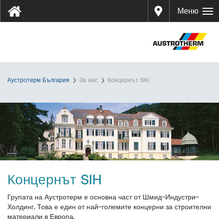
Дистр
Меню
ибуто
ри
Аустротерм България
За нас
Концернът SIH
Концернът SIH
Групата на Аустротерм е основна част от Шмид-Индустри-
Холдинг. Това е един от най-големите концерни за строителни
материали в Европа.