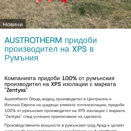
Новини
AUSTROTHERM придоби
производител на XPS в
Румъния
Компанията придоби 100% от румънския
производител на XPS изолации с марката
"Zentyss"
Austrotherm Group, водещ производител в Централна и
Източна Европа на щадящи климата топлоизолации, придоби
100% от румънския производител на XPS изолации с марката
"Zentyss" след успешно приключване на сделката.
Производствените мощности в румънския град Арад и целият