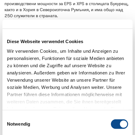
производствени мощности за EPS и XPS в столицата Букурещ,
както и в Хория в Североизточна Румъния, и има общо над
250 служители в страната.
Diese Webseite verwendet Cookies
Wir verwenden Cookies, um Inhalte und Anzeigen zu
personalisieren, Funktionen für soziale Medien anbieten
zu können und die Zugriffe auf unsere Website zu
analysieren. Außerdem geben wir Informationen zu Ihrer
Verwendung unserer Website an unsere Partner für
soziale Medien, Werbung und Analysen weiter. Unsere
Partner führen diese Informationen möglicherweise mit
weiteren Daten zusammen, die Sie ihnen bereitgestellt
Отдясно наляво: Клаус Хаберфелнер (изпълнителен
haben oder die sie im Rahmen Ihrer Nutzung der Dienste
директор на Austrotherm Group), Роксана Гиока
gesammelt haben.
Impressum
Einwilligungsauswahl
(изпълнителен директор на Austrotherm Romania),
Notwendig
Лауренциу Истрате (изпълнителен директор Austrotherm
Romania) и Хаймо Паша (технически директор на