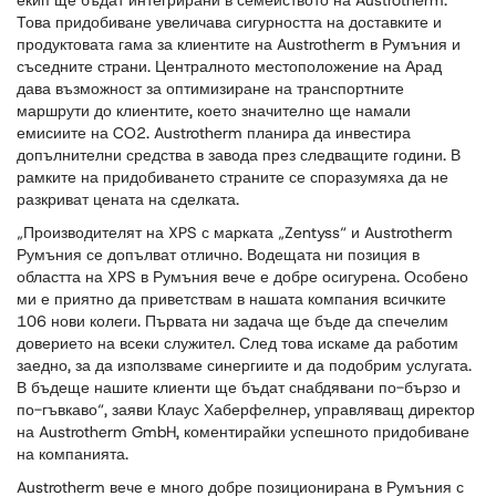
екип ще бъдат интегрирани в семейството на Austrotherm.
Това придобиване увеличава сигурността на доставките и
продуктовата гама за клиентите на Austrotherm в Румъния и
съседните страни. Централното местоположение на Арад
дава възможност за оптимизиране на транспортните
маршрути до клиентите, което значително ще намали
емисиите на CO2. Austrotherm планира да инвестира
допълнителни средства в завода през следващите години. В
рамките на придобиването страните се споразумяха да не
разкриват цената на сделката.
„Производителят на XPS с марката „Zentyss“ и Austrotherm
Румъния се допълват отлично. Водещата ни позиция в
областта на XPS в Румъния вече е добре осигурена. Особено
ми е приятно да приветствам в нашата компания всичките
106 нови колеги. Първата ни задача ще бъде да спечелим
доверието на всеки служител. След това искаме да работим
заедно, за да използваме синергиите и да подобрим услугата.
В бъдеще нашите клиенти ще бъдат снабдявани по-бързо и
по-гъвкаво“, заяви Клаус Хаберфелнер, управляващ директор
на Austrotherm GmbH, коментирайки успешното придобиване
на компанията.
Austrotherm вече е много добре позиционирана в Румъния с