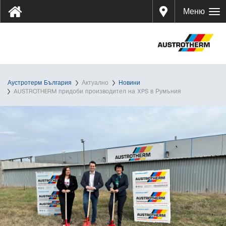
Дистр
Меню
ибуто
ри
Аустротерм България
Актуално
Новини
AUSTROTHERM придоби производител на XPS в Румъния