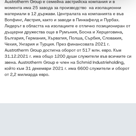
Austrotherm Group е семейна австрийска компания и в
момента има 25 завода за производство на изолационни
материали в 12 държави. Централата на компанията е във
Вопфинг, Австрия, както и заводи в Пинкафелд и Пурбах.
Лидерът в областта на изолациите е отлично позициониран от
дъщерни дружества още в Румъния, Босна и Херцеговина,
България, Германия, Хърватия, Полша, Сърбия, Словакия,
Чехия, Унгария и Турция. През финансовата 2021 г.
Austrotherm Group достигна оборот от 517 млн. евро. Към
31.12.2021 г. има общо 1200 души служители във всичките си
звена. Austrotherm Group е член на Schmid Industrieholding,
който към 31 декември 2021 г. има 6600 служители и оборот
от 2,2 милиарда евро.