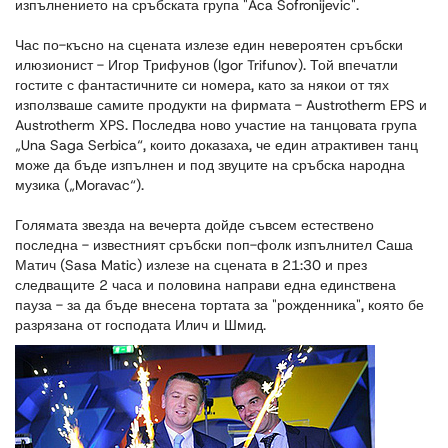
изпълнението на сръбската група "Aca Sofronijevic".
Час по-късно на сцената излезе един невероятен сръбски
илюзионист - Игор Трифунов (Igor Trifunov). Той впечатли
гостите с фантастичните си номера, като за някои от тях
използваше самите продукти на фирмата - Austrotherm EPS и
Austrotherm XPS. Последва ново участие на танцовата група
„Una Saga Serbica“, които доказаха, че един атрактивен танц
може да бъде изпълнен и под звуците на сръбска народна
музика („Moravac“).
Голямата звезда на вечерта дойде съвсем естествено
последна - известният сръбски поп-фолк изпълнител Саша
Матич (Sasa Matic) излезе на сцената в 21:30 и през
следващите 2 часа и половина направи една единствена
пауза - за да бъде внесена тортата за "рожденника", която бе
разрязана от господата Илич и Шмид.