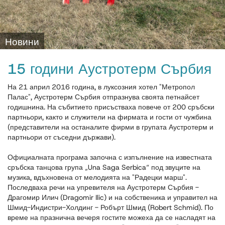
Новини
15 години Аустротерм Сърбия
На 21 април 2016 година, в луксозния хотел "Метропол
Палас", Аустротерм Сърбия отпразнува своята петнайсет
годишнина. На събитието присъстваха повече от 200 сръбски
партньори, както и служители на фирмата и гости от чужбина
(представители на останалите фирми в групата Аустротерм и
партньори от съседни държави).
Официалната програма започна с изпълнение на известната
сръбска танцова група „Una Saga Serbica“ под звуците на
музика, вдъхновена от мелодията на "Радецки марш".
Последваха речи на упревителя на Аустротерм Сърбия -
Драгомир Илич (Dragomir Ilic) и на собственика и управител на
Шмид-Индистри-Холдинг - Робърт Шмид (Robert Schmid). По
време на празнична вечеря гостите можеха да се насладят на