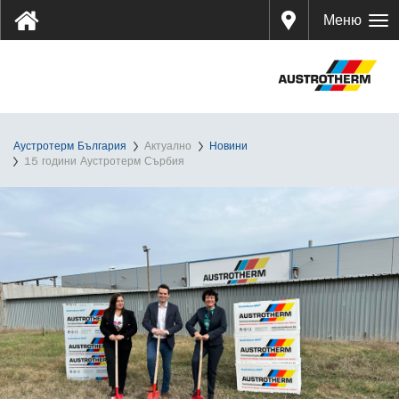
Дистр
Меню
ибуто
ри
Аустротерм България
Актуално
Новини
15 години Аустротерм Сърбия