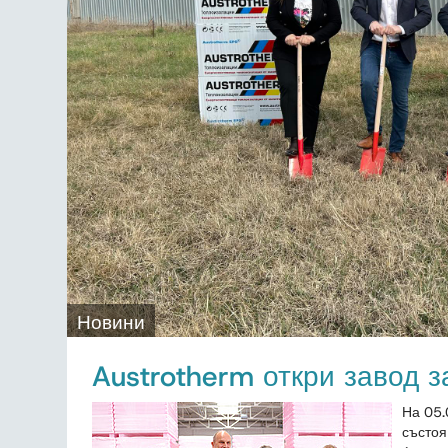
Новини
Austrotherm откри завод 
На 05.
състоя