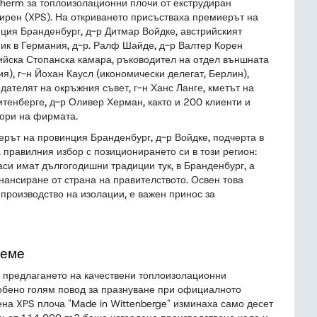
therm за топлоизолационни плочи от екструдиран
ирен (XPS). На откриването присъстваха премиерът на
ция Бранденбург, д-р Дитмар Войдке, австрийският
ик в Германия, д-р. Ралф Шайде, д-р Валтер Корен
ийска Стопанска камара, ръководител на отдел външната
ия), г-н Йохан Каусл (икономически делегат, Берлин),
дателят на окръжния съвет, г-н Ханс Ланге, кметът на
итенберге, д-р Оливер Херман, както и 200 клиенти и
ори на фирмата.
рът на провинция Бранденбург, д-р Войдке, подчерта в
а правилния избор с позиционирането си в този регион:
си имат дългогодишни традиции тук, в Бранденбург, а
нансиране от страна на правителството. Освен това
производство на изолации, е важен принос за
реме
и предлагането на качествени топлоизолационни
обено голям повод за празнуване при официалното
ена XPS плоча "Made in Wittenberge" изминаха само десет