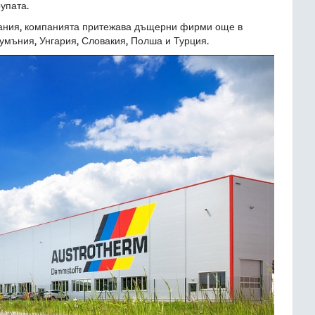
упата.
рмания, компанията притежава дъщерни фирми още в
умъния, Унгария, Словакия, Полша и Турция.