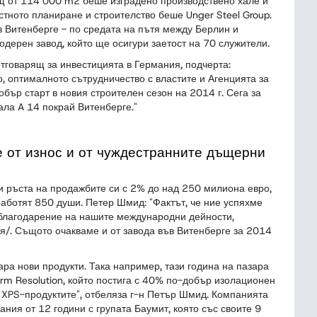
ощ от 114 000 m2 беше изградено производствено хале и
тното планиране и строителство беше Unger Steel Group.
 Витенберге - по средата на пътя между Берлин и
дерен завод, който ще осигури заетост на 70 служители.
отговарящ за инвестицията в Германия, подчерта:
о, оптималното сътрудничество с властите и Агенцията за
бър старт в новия строителен сезон на 2014 г. Сега за
ала A 14 покрай Витенберге."
е от износ и от чуждестранните дъщерни
и ръста на продажбите си с 2% до над 250 милиона евро,
работят 850 души. Петер Шмид: "Фактът, че ние успяхме
 благодарение на нашите международни дейности,
я/. Същото очакваме и от завода във Витенберге за 2014
ара нови продукти. Така например, тази година на пазара
rm Resolution, който постига с 40% по-добър изолационен
 XPS-продуктите", отбеляза г-н Петър Шмид. Компанията
ния от 12 години с групата Баумит, която със своите 9