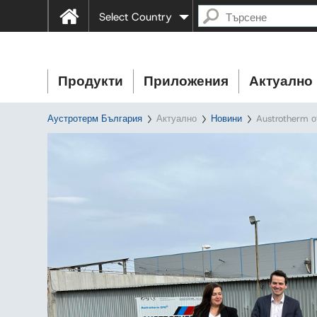
Select Country
Продукти
Приложения
Актуално
Аустротерм България
Актуално
Новини
Austrotherm о