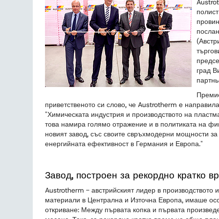
Austro
полист
провин
послан
(Австр
търгов
предсе
град В
партнь
Премие
приветственото си слово, че Austrotherm e направил
"Химическата индустрия и производството на пластма
това намира голямо отражение и в политиката на фи
новият завод, със своите свръхмодерни мощности за 
енергийната ефективност в Германия и Европа."
Завод, построен за рекордно кратко в
Austrotherm - австрийският лидер в производството 
материали в Централна и Източна Европа, имаше ос
откриване: Между първата копка и първата произвед