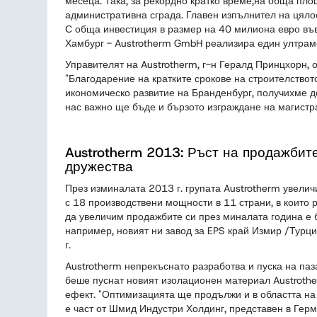
месеца. Така, за рекордно кратко време,на обща пл
административна сграда. Главен изпълнител на цялос
С обща инвестиция в размер на 40 милиона евро във
Хамбург - Austrotherm GmbH реализира един ултрамо
Управителят на Austrotherm, г-н Гералд Принцхорн, 
"Благодарение на кратките срокове на строителствот
икономическо развитие на Бранденбург, получихме до
нас важно ще бъде и бързото изграждане на магистр
Austrotherm 2013: Ръст на продажбит
дружества
През изминалата 2013 г. групата Austrotherm увелич
с 18 производствени мощности в 11 страни, в които 
да увеличим продажбите си през миналата година е
например, новият ни завод за EPS край Измир /Турци
г.
Austrotherm непрекъснато разработва и пуска на паз
беше пуснат новият изолационен материал Austrothe
ефект. "Оптимизацията ще продължи и в областта на
е част от Шмид Индустри Холдинг, представен в Герма