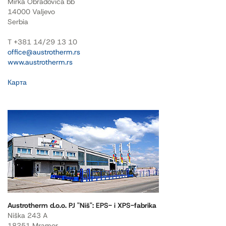
Mirka Obradovica bb
14000 Valjevo
Serbia
T +381 14/29 13 10
office@austrotherm.rs
www.austrotherm.rs
Карта
Austrotherm d.o.o. PJ "Niš": EPS- i XPS-fabrika
Niška 243 A
18251 Mramor