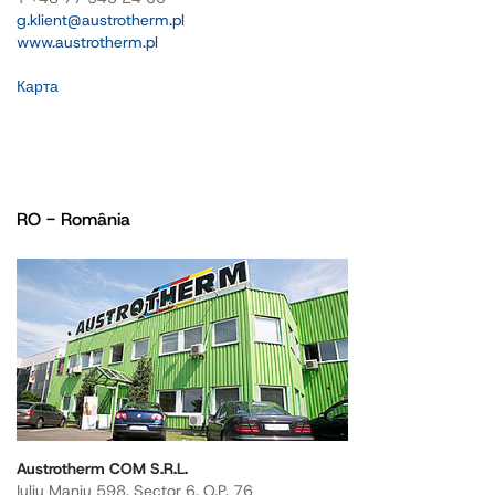
g.klient@austrotherm.pl
www.austrotherm.pl
Карта
RO - România
Austrotherm COM S.R.L.
Iuliu Maniu 598, Sector 6, O.P. 76