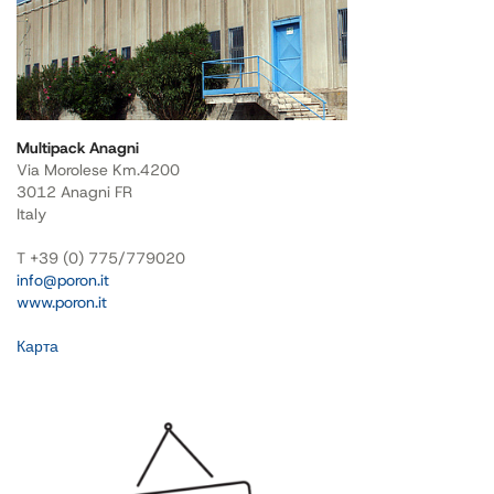
Multipack Anagni
Via Morolese Km.4200
3012 Anagni FR
Italy
T +39 (0) 775/779020
info@poron.it
www.poron.it
Карта