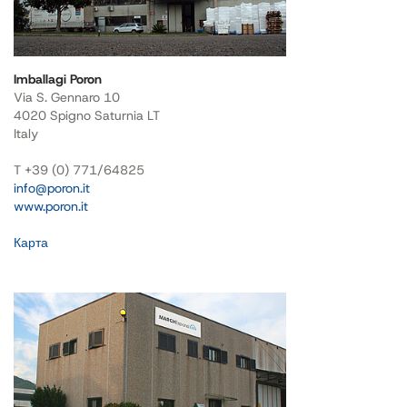
Imballagi Poron
Via S. Gennaro 10
4020 Spigno Saturnia LT
Italy
T +39 (0) 771/64825
info@poron.it
www.poron.it
Карта