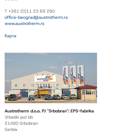
T +381 (0)11 23 69 280
office-beograd@austrotherm.rs
www.austrotherm.rs
Карта
Austrotherm d.o.o. PJ "Srbobran": EPS-fabrika
Vrbaški put bb
21480 Srbobran
Serbia