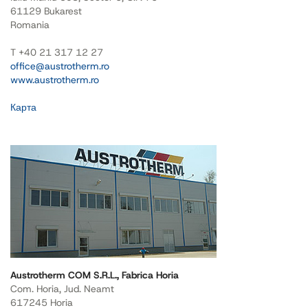
61129 Bukarest
Romania
T +40 21 317 12 27
office@austrotherm.ro
www.austrotherm.ro
Карта
Austrotherm COM S.R.L., Fabrica Horia
Com. Horia, Jud. Neamt
617245 Horia