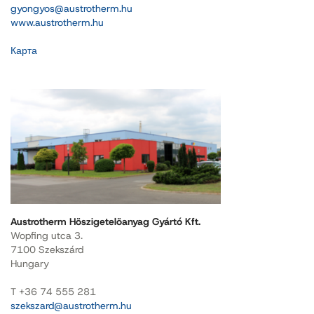
gyongyos@austrotherm.hu
www.austrotherm.hu
Карта
Austrotherm Höszigetelöanyag Gyártó Kft.
Wopfing utca 3.
7100 Szekszárd
Hungary
T +36 74 555 281
szekszard@austrotherm.hu