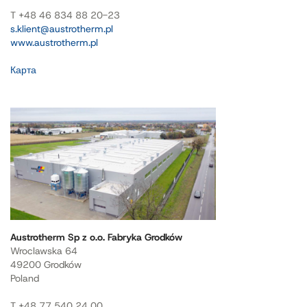
T +48 46 834 88 20-23
s.klient@austrotherm.pl
www.austrotherm.pl
Карта
Austrotherm Sp z o.o. Fabryka Grodków
Wroclawska 64
49200 Grodków
Poland
T +48 77 540 24 00