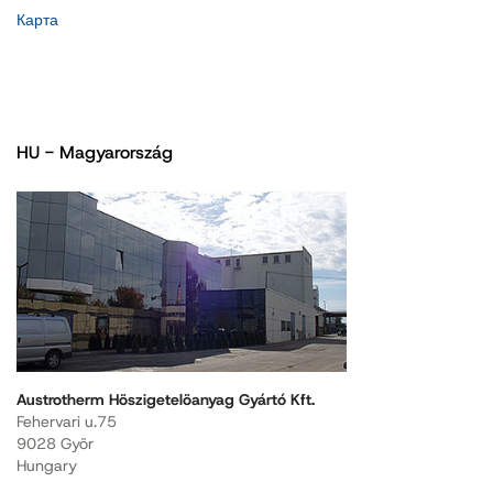
Карта
HU - Magyarország
Austrotherm Höszigetelöanyag Gyártó Kft.
Fehervari u.75
9028 Györ
Hungary