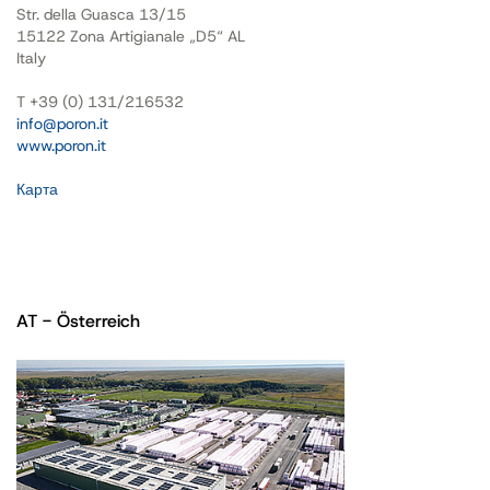
Str. della Guasca 13/15
15122 Zona Artigianale „D5“ AL
Italy
T +39 (0) 131/216532
info@poron.it
www.poron.it
Карта
AT - Österreich