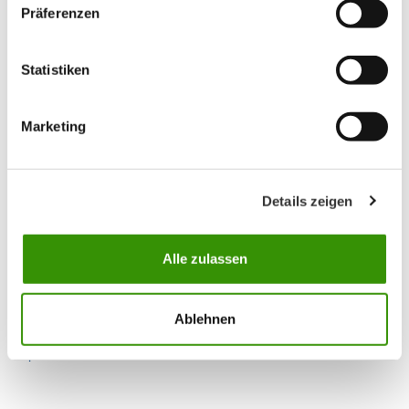
Präferenzen
Statistiken
Marketing
Austrotherm Dämmstoffe GmbH
Details zeigen
Hirtenweg 15
19322 Wittenberge
Germany
Alle zulassen
T +49 3877 5650-610
info@austrotherm.de
https://www.austrotherm.de
Ablehnen
Карта