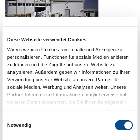
Diese Webseite verwendet Cookies
Austrotherm BH d.o.o. PJ “Šamac”
Njegoševa bb
Wir verwenden Cookies, um Inhalte und Anzeigen zu
76230 Šamac
personalisieren, Funktionen für soziale Medien anbieten
Bosnia and Herzegovina
zu können und die Zugriffe auf unsere Website zu
analysieren. Außerdem geben wir Informationen zu Ihrer
T +387 (0)54 611 058
samac.prodaja@austrotherm.ba
Verwendung unserer Website an unsere Partner für
www.austrotherm.at
soziale Medien, Werbung und Analysen weiter. Unsere
Partner führen diese Informationen möglicherweise mit
Карта
weiteren Daten zusammen, die Sie ihnen bereitgestellt
haben oder die sie im Rahmen Ihrer Nutzung der Dienste
gesammelt haben.
Impressum
Einwilligungsauswahl
Notwendig
DE - Deutschland