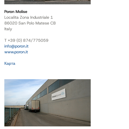
Poron Molise
Localita Zona Industriale 1
86020 San Polo Matese CB
Italy
T +39 (0) 874/775059
info@poron.it
www.poron.it
Карта