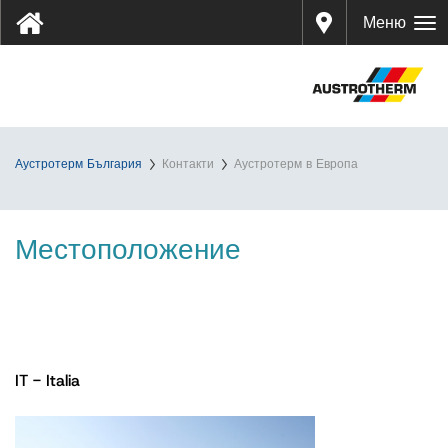
Дистр
Меню
ибуто
ри
Аустротерм България
Контакти
Аустротерм в Европа
Местоположение
IT - Italia