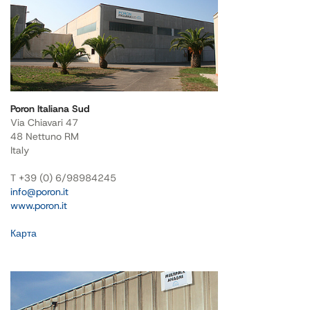
Poron Italiana Sud
Via Chiavari 47
48 Nettuno RM
Italy
T +39 (0) 6/989842​45
info@poron.it
www.poron.it
Карта