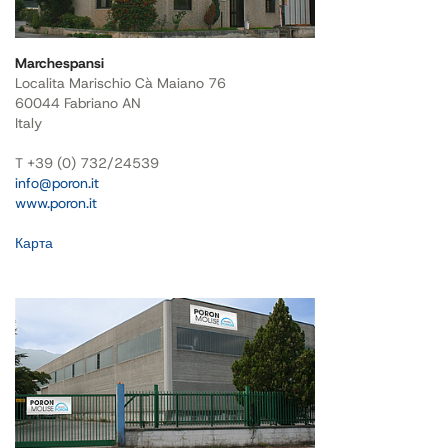
Marchespansi
Localita Marischio Cà Maiano 76
60044 Fabriano AN
Italy
T +39 (0) 732/24539
info@poron.it
www.poron.it
Карта