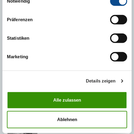
Notwendig
ИЗТЕГЛИ
Austrotherm Палитра
Präferenzen
Мазе, под, плоча
Топлоизолация на плоски покриви
Statistiken
Austrotherm technical card EPS 100 PLUS
Техническа карта Austrotherm EPS 100-PLUS
Marketing
Декларация за експлоатационни показатели Austrotherm
EPS 100-PLUS
Declaration of Performance EPS 100-PLUS
Details zeigen
Alle zulassen
ПРОДАЖБИ И КОНСУЛТАЦИИ
Ablehnen