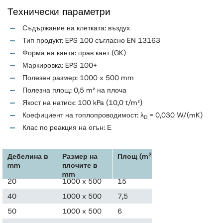
Технически параметри
Съдържание на клетката: въздух
Тип продукт: EPS 100 съгласно EN 13163
Форма на канта: прав кант (GK)
Маркировка: EPS 100+
Полезен размер: 1000 x 500 mm
Полезна площ: 0,5 m² на плоча
Якост на натиск: 100 kPa (10,0 t/m²)
Коефициент на топлопроводимост: λ
= 0,030 W/(mK)
D
Клас по реакция на огън: Е
2
Дебелина в
Размер на
Площ (m
)
Брой плочи
mm
плочите в
в пакет
mm
20
1000 x 500
15
30
40
1000 x 500
7,5
15
50
1000 x 500
6
12