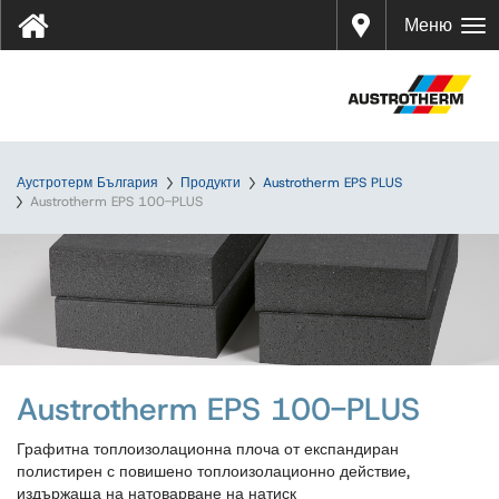
Дистр
Меню
ибуто
ри
Аустротерм България
Продукти
Austrotherm EPS PLUS
Austrotherm EPS 100-PLUS
Austrotherm EPS 100-PLUS
Графитна топлоизолационна плоча от експандиран
полистирен с повишено топлоизолационно действие,
издържаща на натоварване на натиск