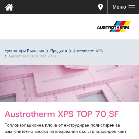
Дистр
Меню
ибуто
ри
Аустротерм България
Продукти
Austrotherm XPS
Austrotherm XPS TOP 70 SF
Austrotherm XPS TOP 70 SF
Топлоизолационна плоча от екструдиран полистирен за
изключително високи натоварвания със стъпаловиден кант