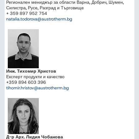
Регионален мениджър за области Варна, Добрич, Шумен,
Силистра, Русе, Разград и Търговище
+ 359 897 952 754
natalia.todorova@austrotherm.bg
Инж. Тихомир Христов
Експерт продукти и качество
+359 894 603 396
tihomir.hristov@austrotherm.bg
Д-р Арх. Лидия Чобанова