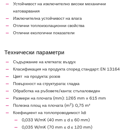
Устойчивост на изключително високи механични
натоварвания
Изключителна устойчивост на влага
Отлични топлоизолационни свойства
Отлични екологични показатели
Технически параметри
Съдържание на клетката: въздух
Класификация на продукта според стандарт: EN 13164
Цвят на продукта: розов
Повърхност на структурата: гладка
Обработка на ръбовете/канта: стъпаловиден
Размери на плочата (mm): 1265 mm x 615 mm
2
Полезна площ на плочата (m
): 0,75 m²
Коефициент на топлопроводимост λd:
0,033 W/mK (40 mm ≤ d ≤ 60 mm)
0,035 W/mK (70 mm ≤ d ≤ 120 mm)