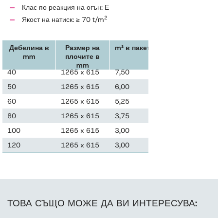
Клас по реакция на огън: Е
2
Якост на натиск: ≥ 70 t/m
Дебелина в
Размер на
m² в пакет
m³ в пакет
mm
плочите в
mm
40
1265 x 615
7,50
0,300
50
1265 x 615
6,00
0,300
60
1265 x 615
5,25
0,315
80
1265 x 615
3,75
0,300
100
1265 x 615
3,00
0,300
120
1265 x 615
3,00
0,360
ТОВА СЪЩО МОЖЕ ДА ВИ ИНТЕРЕСУВА: