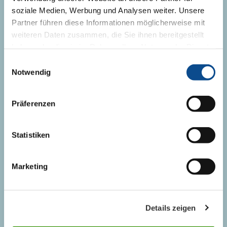
+359 2 974 64 70
soziale Medien, Werbung und Analysen weiter. Unsere
Partner führen diese Informationen möglicherweise mit
office@austrotherm.bg
weiteren Daten zusammen, die Sie ihnen bereitgestellt
Форма за контакт
haben oder die sie im Rahmen Ihrer Nutzung der Dienste
gesammelt haben.
Impressum
Einwilligungsauswahl
Notwendig
ЛИЦА ЗА КОНТАКТ
Präferenzen
Продажби
Нашият екип
Statistiken
Marketing
НОВИНИ
РЕФЕРЕНЦИИ
Details zeigen